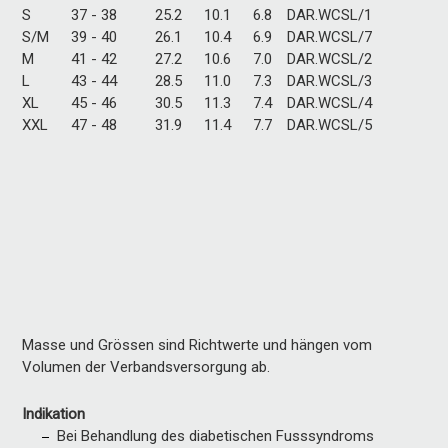
S
37 - 38
25.2
10.1
6.8
DAR.WCSL/1
S/M
39 - 40
26.1
10.4
6.9
DAR.WCSL/7
M
41 - 42
27.2
10.6
7.0
DAR.WCSL/2
L
43 - 44
28.5
11.0
7.3
DAR.WCSL/3
XL
45 - 46
30.5
11.3
7.4
DAR.WCSL/4
XXL
47 - 48
31.9
11.4
7.7
DAR.WCSL/5
Masse und Grössen sind Richtwerte und hängen vom
Volumen der Verbandsversorgung ab.
Indikation
Bei Behandlung des diabetischen Fusssyndroms