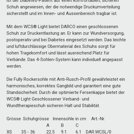
ist der Diabetes-Patient auf einen komfortablen, sicheren
Schuh angewiesen, der die notwendige Druckumverteilung
sicherstellt und im Innen- und Aussenbereich tragbar ist.
Mit dem WCS® Light bietet DARCO einen geschlossenen
Schuh zur Druckentlastung an. Er kann zur Wundversorgung,
postoperativ und bei Diabetes eingesetzt werden. Das leichte
und luftdurchlässige Obermaterial des Schuhs sorgt für
hohen Tragekomfort und lässt ausreichend Platz für
Verbände. Das 4-Sohlen-System kann individuell angepasst
werden.
Die Fully Rockersohle mit Anti-Rusch-Profil gewährleistet ein
harmonisches, korrektes Gangbild und garantiert eine gute
Standsicherheit. Durch die optimierte Fersenkappe bietet der
WCS® Light Geschlossener Verband- und
Wundtherapieschuh sicheren Halt und Stabilität.
Grösse
Schuhgrösse
Innensohle in cm
Art.-Nr.
A
B
C
XS
35 - 36
22.5
9.1
6.1
DAR.WCSL/0