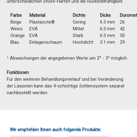
unterschiedlichen Shore-Härten und die Rückstellfähigkeit.
Farbe
Material
Dichte
Dicke
Duromet
Beige
Plastazote®
Gering
6.3 mm
26
Weiss
EVA
Mittel
6.3 mm
42
Orange
EVA
Stark
6.3 mm
50
Blau
Einlagenschaum
Hochdicht
3.1 mm
29
¹ Abweichungen der angegebenen Werte um 2° - 3° möglich
Funktionen
Für den weiteren Behandlungsverlauf und bei Veränderung
der Läsionen kann das 4-schichtige Sohlensystem separat
nachbestellt werden.
Wir empfehlen Ihnen auch folgende Produkte: