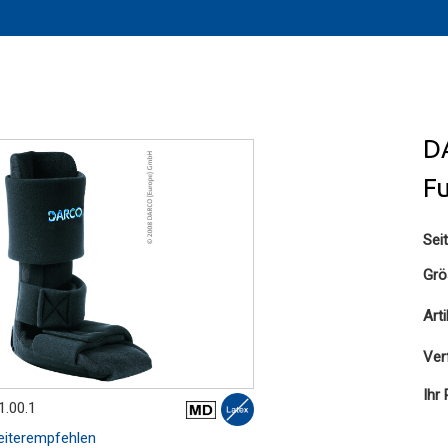
D
F
Sei
Grö
Art
Ver
Ihr 
1.00.1
iterempfehlen