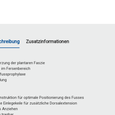
chreibung
Zusatzinformationen
rzung der plantaren Faszie
s im Fersenbereich
zfussprophylaxe
lung
nstruktion für optimale Positionierung des Fusses
e Einlegekeile für zusätzliche Dorsalextension
s Anziehen
g tragbar