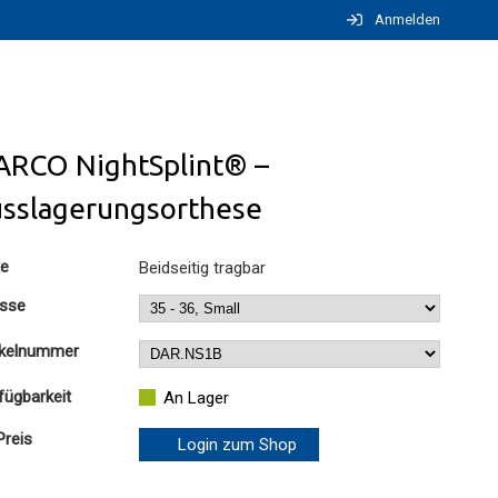
Anmelden
ARCO NightSplint® –
usslagerungsorthese
te
Beidseitig tragbar
sse
ikelnummer
fügbarkeit
An Lager
Preis
Login zum Shop