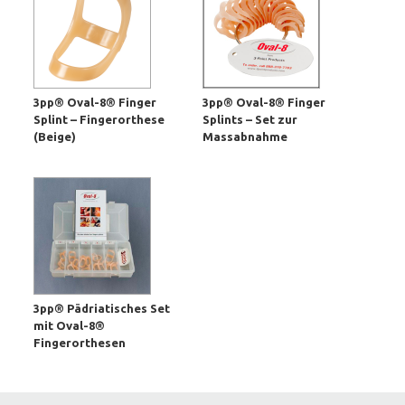
3pp® Oval-8® Finger
3pp® Oval-8® Finger
Splint – Fingerorthese
Splints – Set zur
(Beige)
Massabnahme
3pp® Pädriatisches Set
mit Oval-8®
Fingerorthesen