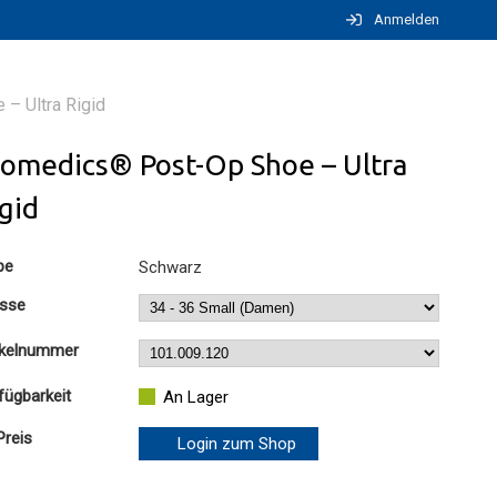
Anmelden
– Ultra Rigid
romedics® Post-Op Shoe – Ultra
gid
be
Schwarz
sse
ikelnummer
fügbarkeit
An Lager
Preis
Login zum Shop