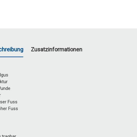
chreibung
Zusatzinformationen
algus
ktur
Wunde
r
ser Fuss
cher Fuss
g tragbar