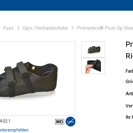
Fuss
Gips-/Verbandschuhe
Promedics® Post-Op Shoe 
P
Ri
Far
Grö
Art
Ver
Ihr 
4.02.1
iterempfehlen