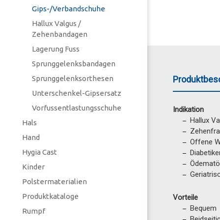
Gips-/Verbandschuhe
Hallux Valgus /
Zehenbandagen
Lagerung Fuss
Sprunggelenksbandagen
Produktbes
Sprunggelenksorthesen
Unterschenkel-Gipsersatz
Vorfussentlastungsschuhe
Indikation
Hallux V
Hals
Zehenfra
Hand
Offene 
Hygia Cast
Diabetike
Ödematö
Kinder
Geriatris
Polstermaterialien
Produktkataloge
Vorteile
Bequem
Rumpf
Beidseiti