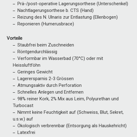
Prä-/post-operative Lagerungsorthese (Unterschenkel)
Nachtlagerungsorthese b. CTS (Hand)
Reizung des N. Ulnaris zur Entlastung (Ellenbogen)
Reponieren (Humerusbrace)
Vorteile
Staubfrei beim Zuschneiden
Röntgendurchlässig
Verformbar im Wasserbad (70°C) oder mit
Heissluftföhn
Geringes Gewicht
Lagerersparnis 2-3 Grössen
Atmungsaktiv durch Perforation
Schnelles Anlegen und Entfernen
98% reiner Kork, 2% Mix aus Leim, Polyurethan und
Turbocast
Nimmt keine Feuchtigkeit auf (Schweiss, Blut, Sekret,
u.s.w.) auf
Ökologisch verbrennbar (Entsorgung als Hauskehricht)
Latexfrei