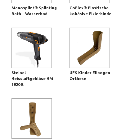
Manosplint® Splinting
CoFlex® Elastische
Bath – Wasserbad
kohäsive Fixierbinde
Steinel
UFS Kinder Ellbogen
Heissluftgebläse HM
Orthese
1920 E