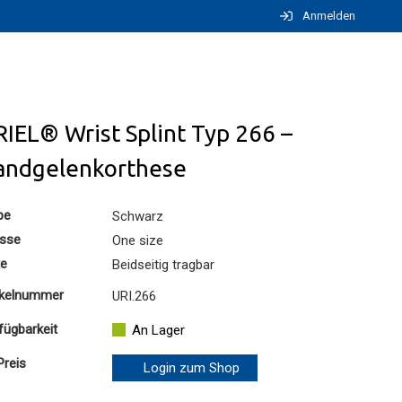
Anmelden
IEL® Wrist Splint Typ 266 –
andgelenkorthese
be
Schwarz
sse
One size
te
Beidseitig tragbar
ikelnummer
URI.266
fügbarkeit
An Lager
Preis
Login zum Shop