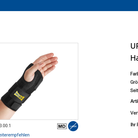
UR
H
Far
Grö
Sei
Art
Ver
Ihr 
3.00.1
iterempfehlen