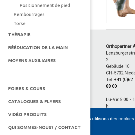
Positionnement de pied
Rembourrages
Torse
THÉRAPIE
Orthopartner 
RÉÉDUCATION DE LA MAIN
Lenzburgerstr
2
MOYENS AUXILIAIRES
Gebäude 10
CH-5702 Niede
Tel.
+41 (0)62
88 00
FOIRES & COURS
Lu-Ve: 8:00 - 
CATALOGUES & FLYERS
h
13:30 - 17
VIDÉO PRODUITS
Nous utilisons des cookies 
h
QUI SOMMES-NOUS? / CONTACT