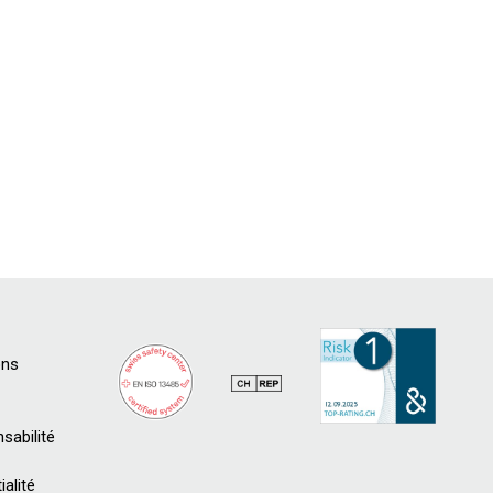
ons
sabilité
ialité