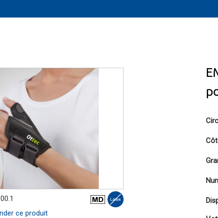
E
p
Cir
Côt
Gra
Num
.00.1
Disp
er ce produit