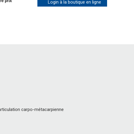
re prix
Login à la boutique en ligne
'articulation carpo-métacarpienne