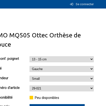
Se connecter
MO MQ505 Ottec Orthèse de
ouce
conf. poignet
é
ndeur
éro d'article
onibilité
Peu disponibles