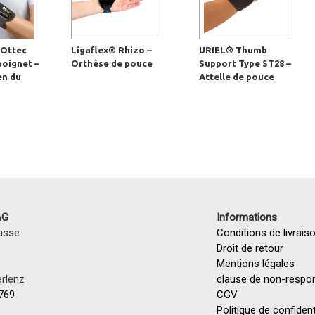
Ottec
Ligaflex® Rhizo –
URIEL® Thumb
poignet –
Orthèse de pouce
Support Type ST28 –
en du
Attelle de pouce
AG
Informations
asse
Conditions de livrais
Droit de retour
Mentions légales
rlenz
clause de non-respon
 769
CGV
Politique de confident