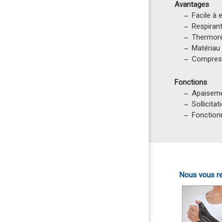
Avantages
Facile à e
Respiran
Thermoré
Matériau 
Compress
Fonctions
Apaiseme
Sollicita
Fonction
Nous vous re