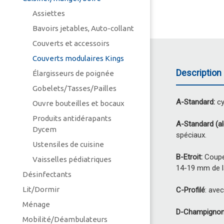
Assiettes
Bavoirs jetables, Auto-collant
Couverts et accessoirs
Couverts modulaires Kings
Description 
Élargisseurs de poignée
Gobelets/Tasses/Pailles
A-Standard:
cy
Ouvre bouteilles et bocaux
Produits antidérapants
A-Standard (al
Dycem
spéciaux.
Ustensiles de cuisine
B-Etroit:
Coupe 
Vaisselles pédiatriques
14-19 mm de la
Désinfectants
Lit/Dormir
C-Profilé
: ave
Ménage
D-Champigno
Mobilité/Déambulateurs