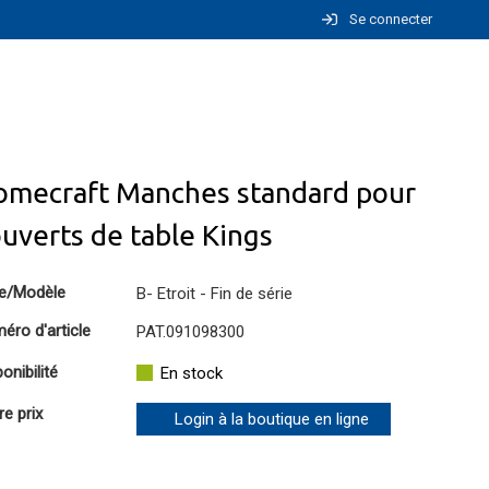
Se connecter
omecraft Manches standard pour
uverts de table Kings
e/Modèle
B- Etroit - Fin de série
éro d'article
PAT.091098300
onibilité
En stock
re prix
Login à la boutique en ligne