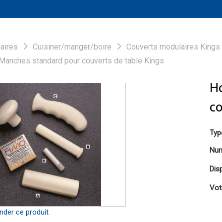
aires
Cuisiner/manger/boire
Couverts modulaires Kings
Manches standard pour couverts de table Kings
H
co
Typ
Num
Disp
Vot
er ce produit