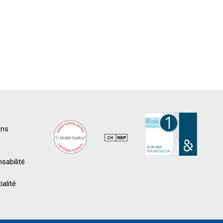
ons
sabilité
ialité