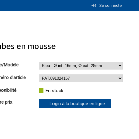
Se connecter
ubes en mousse
e/Modèle
éro d'article
onibilité
En stock
re prix
Login à la boutique en ligne