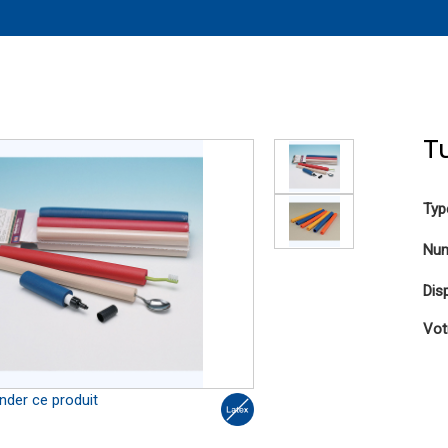
T
Typ
Num
Disp
Vot
er ce produit