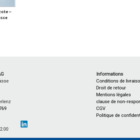
zote –
usse
AG
Informations
asse
Conditions de livrais
Droit de retour
Mentions légales
rlenz
clause de non-respon
 769
CGV
Politique de confident
12:00