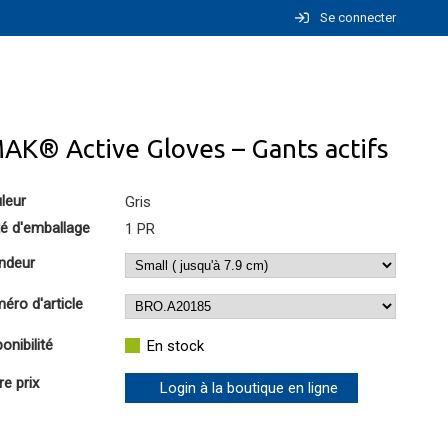
Se connecter
AK® Active Gloves – Gants actifs
leur
Gris
té d'emballage
1 PR
ndeur
éro d'article
onibilité
En stock
re prix
Login à la boutique en ligne