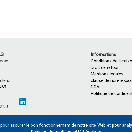
AG
Informations
asse
Conditions de livrais
Droit de retour
Mentions légales
rlenz
clause de non-respon
 769
CGV
Politique de confident
12:00
:00
pour assurer le bon fonctionnement de notre site Web et pour analy
Politique de confidentialité
|
Accepté