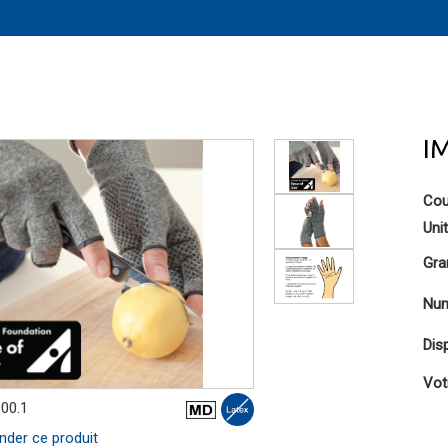
IM
Cou
Uni
Gra
Num
Disp
Vot
.00.1
er ce produit