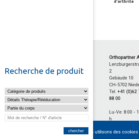
d'arthrite
Orthopartner 
Lenzburgerstr
Recherche de produit
2
Gebäude 10
CH-5702 Niede
Tel.
+41 (0)62
88 00
Lu-Ve: 8:00 - 
h
13:30 - 17
Nous utilisons des cookies 
h