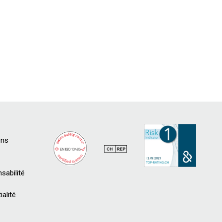
ons
sabilité
ialité