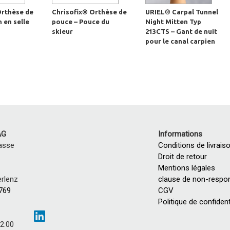
Orthèse de
Chrisofix® Orthèse de
URIEL® Carpal Tunnel
n en selle
pouce – Pouce du
Night Mitten Typ
skieur
213CTS – Gant de nuit
pour le canal carpien
AG
Informations
asse
Conditions de livrais
Droit de retour
Mentions légales
rlenz
clause de non-respon
 769
CGV
Politique de confident
12:00