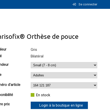
Se connecter
hrisofix® Orthèse de pouce
leur
Gris
é
Bilatéral
ndeur
e
éro d'article
onibilité
En stock
re prix
Login à la boutique en ligne