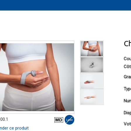
C
Cou
Côt
Gra
Typ
Num
Disp
.00.1
Vot
er ce produit