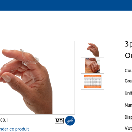
3p
Or
Cou
Gra
Uni
Num
Disp
.00.1
Vot
er ce produit