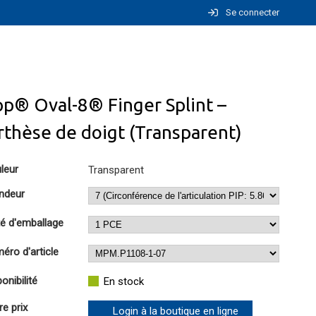
Se connecter
p® Oval-8® Finger Splint –
thèse de doigt (Transparent)
leur
Transparent
ndeur
té d'emballage
éro d'article
onibilité
En stock
re prix
Login à la boutique en ligne