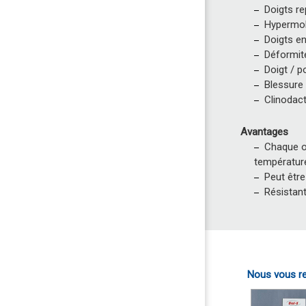
Doigts re
Hypermob
Doigts e
Déformit
Doigt / p
Blessure
Clinodact
Avantages
Chaque o
températur
Peut être
Résistant
Nous vous re