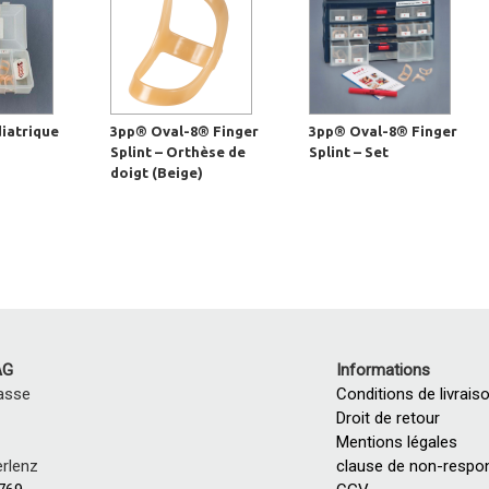
diatrique
3pp® Oval-8® Finger
3pp® Oval-8® Finger
Splint – Orthèse de
Splint – Set
doigt (Beige)
AG
Informations
asse
Conditions de livrais
Droit de retour
Mentions légales
rlenz
clause de non-respon