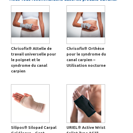
Chrisofix® Attelle de
Chrisofix® Orthèse
travail universelle pour
pour le syndrome du
le poignet et le
canal carpien –
syndrome du canal
Utilisation nocturne
carpien
Silipos® Silopad Carpal
URIEL® Active Wrist