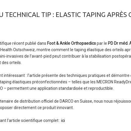
 TECHNICAL TIP : ELASTIC TAPING APRÈS 
ntifique récent publié dans
Foot & Ankle Orthopaedics
par le
PD Dr méd. 
 Health Ostschweiz, montre comment le taping élastique des orteils ap
ini-invasives de l’avant-pied peut contribuer à la stabilisation postopéra
des orteils.
nt intéressant : l’article présente des techniques pratiques et démont
taping élastiques préconfectionnées – telles que les MECRON ReadyD
O – permettent une application standardisée et reproductible.
tenaire de distribution officiel de DARCO en Suisse, nous nous réjouiss
roposer directement ce produit innovant.
nt l’article scientifique complet :
ici