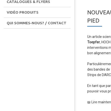
CATALOGUES & FLYERS
NOUVEAU
VIDÉO PRODUITS
PIED
QUI SOMMES-NOUS? / CONTACT
Un article scie
Toepfer
, HOCH
interventions m
bon alignement 
Particulièreme
des bandes de 
Strips de DARC
En tant que par
pouvoir vous p
📖 Lire maintena