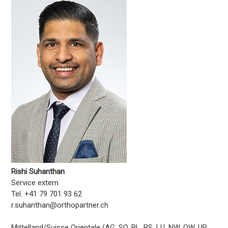
Rishi Suhanthan
Service extern
Tel. +41 79 701 93 62
r.suhanthan@orthopartner.ch
Mittelland/Suisse Orientale (AG, SO, BL, BS, LU, NW, OW, UR,