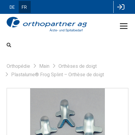
DE
FR
Orthopédie
Main
Orthèses de doigt
Plastalume® Frog Splint – Orthèse de doigt