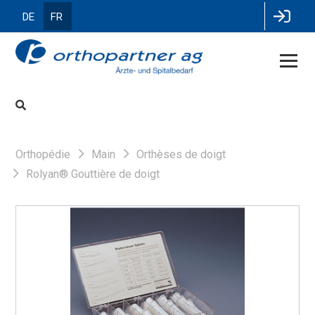
DE
FR
Orthopédie
Main
Orthèses de doigt
Rolyan® Gouttière de doigt