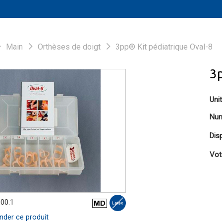
Main
Orthèses de doigt
3pp® Kit pédiatrique Oval-8
3p
Uni
Num
Disp
Vot
.00.1
er ce produit