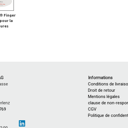
® Finger
 pour la
sures
AG
Informations
asse
Conditions de livrais
Droit de retour
Mentions légales
rlenz
clause de non-respon
 769
CGV
Politique de confident