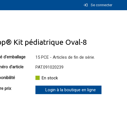
Se connecter
p® Kit pédiatrique Oval-8
té d'emballage
15 PCE - Articles de fin de série.
éro d'article
PAT.091020239
onibilité
En stock
re prix
Login à la boutique en ligne