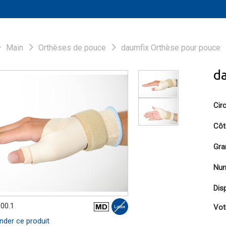
Main
Orthèses de pouce
daumfix Orthèse pour pouce
d
Cir
Côt
Gra
Num
Disp
.00.1
Vot
er ce produit