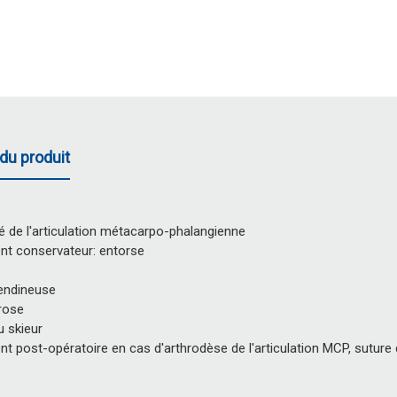
du produit
té de l'articulation métacarpo-phalangienne
nt conservateur: entorse
endineuse
rose
 skieur
t post-opératoire en cas d'arthrodèse de l'articulation MCP, suture 