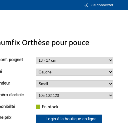
Se connecter
aumfix Orthèse pour pouce
conf. poignet
é
ndeur
éro d'article
onibilité
En stock
re prix
Login à la boutique en ligne