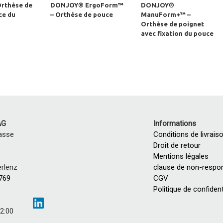
Orthèse de
DONJOY® ErgoForm™
DONJOY®
ce du
– Orthèse de pouce
ManuForm+™ –
Orthèse de poignet
avec fixation du pouce
AG
Informations
asse
Conditions de livrais
Droit de retour
Mentions légales
rlenz
clause de non-respon
 769
CGV
Politique de confident
12:00