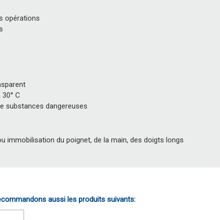
s opérations
s
e
nsparent
à 30° C
e substances dangereuses
ou immobilisation du poignet, de la main, des doigts longs
commandons aussi les produits suivants: