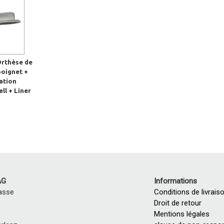
Orthèse de
poignet +
sation
ll + Liner
AG
Informations
asse
Conditions de livrais
Droit de retour
Mentions légales