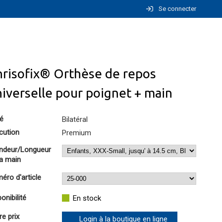
Se connecter
hrisofix® Orthèse de repos
iverselle pour poignet + main
é
Bilatéral
cution
Premium
ndeur/Longueur
la main
éro d'article
onibilité
En stock
re prix
Login à la boutique en ligne