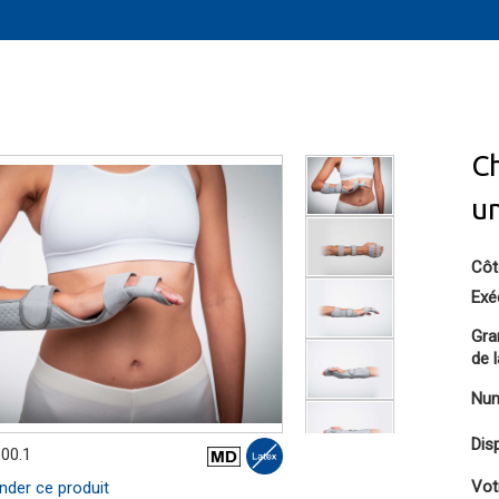
C
un
Côt
Exé
Gra
de 
Num
Disp
.00.1
Vot
er ce produit