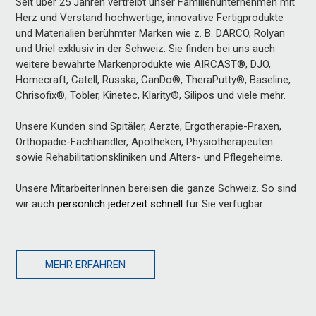
Seit über 25 Jahren vertreibt unser Familienunternehmen mit
Herz und Verstand hochwertige, innovative Fertigprodukte
und Materialien berühmter Marken wie z. B. DARCO, Rolyan
und Uriel exklusiv in der Schweiz. Sie finden bei uns auch
weitere bewährte Markenprodukte wie AIRCAST®, DJO,
Homecraft, Catell, Russka, CanDo®, TheraPutty®, Baseline,
Chrisofix®, Tobler, Kinetec, Klarity®, Silipos und viele mehr.
Unsere Kunden sind Spitäler, Aerzte, Ergotherapie-Praxen,
Orthopädie-Fachhändler, Apotheken, Physiotherapeuten
sowie Rehabilitationskliniken und Alters- und Pflegeheime.
Unsere MitarbeiterInnen bereisen die ganze Schweiz. So sind
wir auch
persönlich jederzeit schnell
für Sie verfügbar.
MEHR ERFAHREN