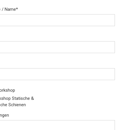
 / Name
*
Workshop
shop Statische &
che Schienen
ngen