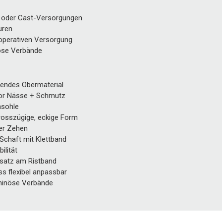
- oder Cast-Versorgungen
uren
operativen Versorgung
öse Verbände
endes Obermaterial
or Nässe + Schmutz
nsohle
rosszügige, eckige Form
er Zehen
Schaft mit Klettband
ilität
nsatz am Ristband
ss flexibel anpassbar
uminöse Verbände