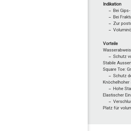
Indikation
Bei Gips
Bei Frakt
Zur post
Volumin
Vorteile
Wasserabweis
Schutz v
Stabile Ausse
Square Toe: G
Schutz d
Knöchelhoher 
Hohe Stab
Elastischer Ei
Verschlu
Platz für vol