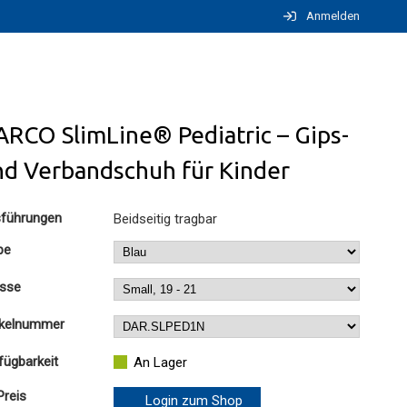
Anmelden
RCO SlimLine® Pediatric – Gips-
nd Verbandschuh für Kinder
führungen
Beidseitig tragbar
be
sse
ikelnummer
fügbarkeit
An Lager
Preis
Login zum Shop