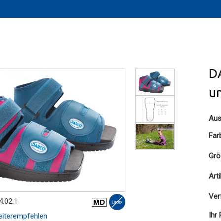
DA
u
Aus
Far
Grö
Art
Ver
4.02.1
Ihr 
iterempfehlen