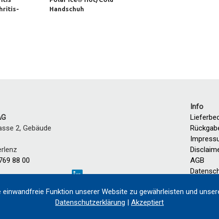
hritis-
Handschuh
Info
AG
Lieferbe
asse 2, Gebäude
Rückgab
Impress
erlenz
Disclaim
769 88 00
AGB
Datensch
2:00
 einwandfreie Funktion unserer Website zu gewährleisten und unsere
Datenschutzerklärung
|
Akzeptiert