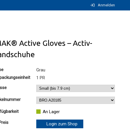
Anmelden
AK® Active Gloves – Activ-
andschuhe
be
Grau
packungseinheit
1 PR
sse
ikelnummer
fügbarkeit
An Lager
Preis
Login zum Shop