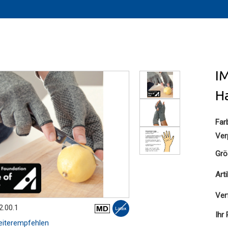
IM
H
Far
Ver
Grö
Art
Ver
2.00.1
Ihr 
iterempfehlen