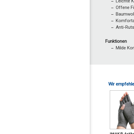
Leichte K
Offene Fi
Baumwoll
Komforta
Anti-Rut
Funktionen
Milde Ko
Wir empfehle
IMAK® Arthr