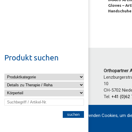
Gloves – Art
Handschuhe
Produkt suchen
Orthopartner 
Lenzburgerstr
10
CH-5702
Nied
Tel.
+41 (0)62 
Mo–Fr: 8:00–1
Wir verwenden Cookies, um die
13:30–17:00