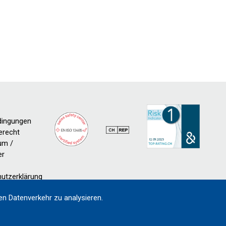
dingungen
erecht
um /
er
utzerklärung
n Datenverkehr zu analysieren.