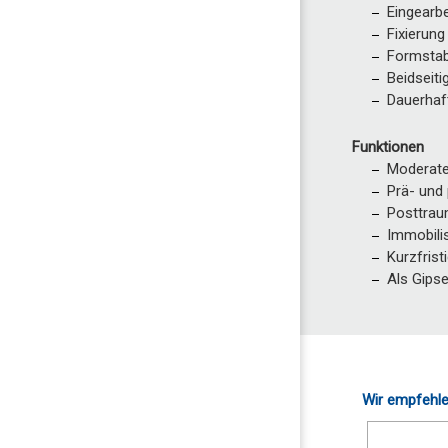
Eingearbe
Fixierung
Formstab
Beidseiti
Dauerhaf
Funktionen
Moderate
Prä- und
Posttraum
Immobilis
Kurzfrist
Als Gips
Wir empfehle