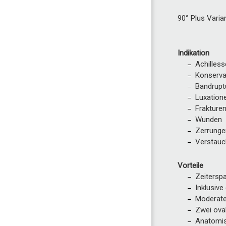
90° Plus Varia
Indikation
Achilles
Konserva
Bandrupt
Luxation
Frakture
Wunden
Zerrunge
Verstau
Vorteile
Zeiterspa
Inklusiv
Moderate
Zwei oval
Anatomis