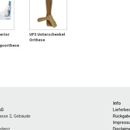
erior
UFS Unterschenkel
Orthese
ngsorthese
Info
AG
Lieferbe
asse 2, Gebäude
Rückgab
Impress
erlenz
Disclaim