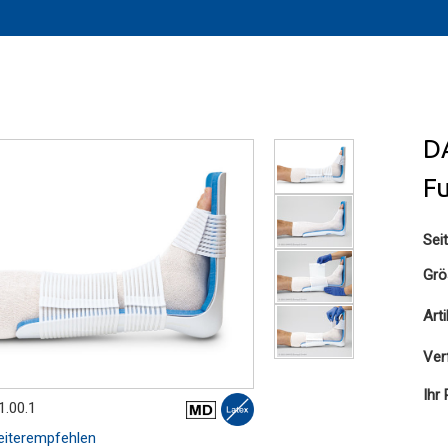
DA
F
Sei
Grö
Art
Ver
Ihr 
1.00.1
iterempfehlen