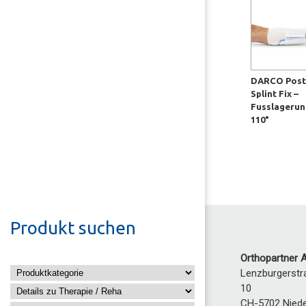
DARCO Post
Splint Fix –
Fusslageru
110°
Produkt suchen
Orthopartner 
Lenzburgerstr
10
CH-5702
Nied