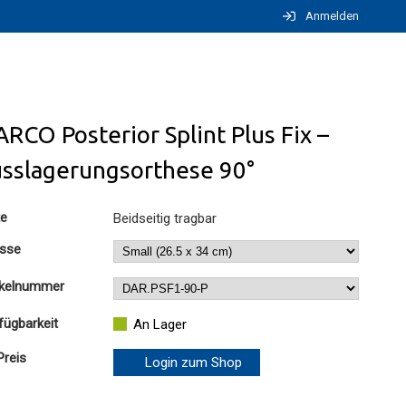
Anmelden
RCO Posterior Splint Plus Fix –
usslagerungsorthese 90°
te
Beidseitig tragbar
sse
ikelnummer
fügbarkeit
An Lager
Preis
Login zum Shop