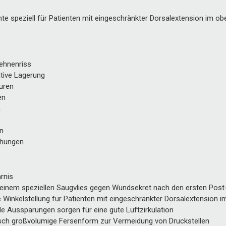
nte speziell für Patienten mit eingeschränkter Dorsalextension im o
sehnenriss
tive Lagerung
uren
en
n
n
chungen
rnis
e einem speziellen Saugvlies gegen Wundsekret nach den ersten Pos
 Winkelstellung für Patienten mit eingeschränkter Dorsalextension 
e Aussparungen sorgen für eine gute Luftzirkulation
ch großvolumige Fersenform zur Vermeidung von Druckstellen