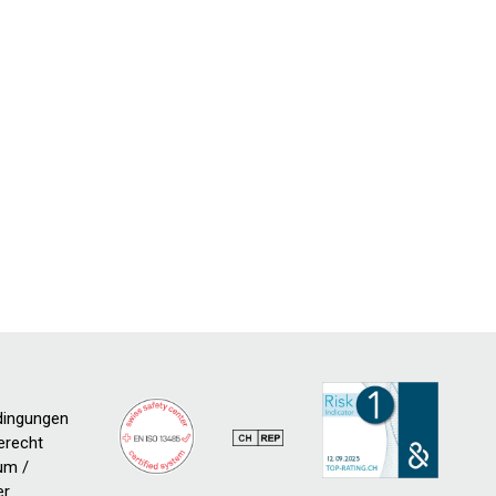
dingungen
erecht
um /
er