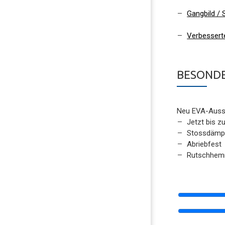
Gangbild / S
Verbessert
BESONDE
Neu EVA-Ausse
Jetzt bis z
Stossdämp
Abriebfest
Rutschhemm