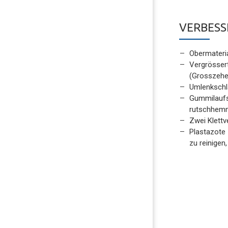
VERBESS
Obermateri
Vergrösser
(Grosszehe
Umlenkschl
Gummilaufs
rutschhem
Zwei Klettv
Plastazote 
zu reinigen