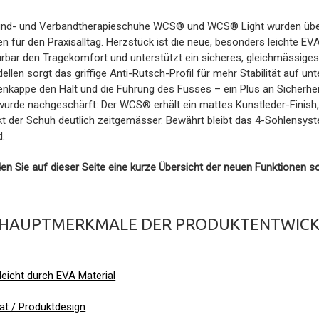
d- und Verbandtherapieschuhe WCS® und WCS® Light wurden überar
 für den Praxisalltag. Herzstück ist die neue, besonders leichte EV
rbar den Tragekomfort und unterstützt ein sicheres, gleichmässiges
ellen sorgt das griffige Anti-Rutsch-Profil für mehr Stabilität auf u
nkappe den Halt und die Führung des Fusses – ein Plus an Sicherheit
urde nachgeschärft: Der WCS® erhält ein mattes Kunstleder-Finish, 
t der Schuh deutlich zeitgemässer. Bewährt bleibt das 4-Sohlensyst
d.
den Sie auf dieser Seite eine kurze Übersicht der neuen Funktionen
R HAUPTMERKMALE DER PRODUKTENTWIC
eicht durch EVA Material
tät / Produktdesign