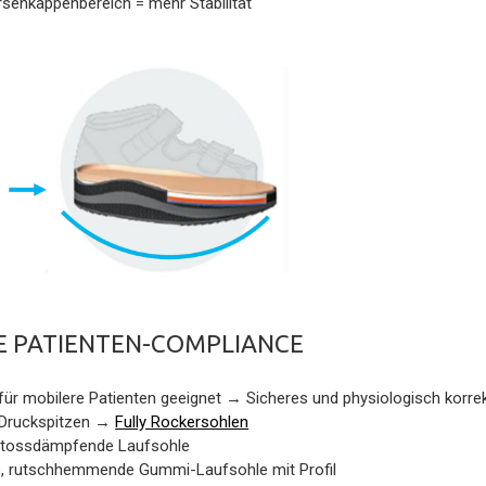
senkappenbereich = mehr Stabilität
 PATIENTEN-COMPLIANCE
für mobilere Patienten geeignet → Sicheres und physiologisch korre
 Druckspitzen →
Fully Rockersohlen
 stossdämpfende Laufsohle
e, rutschhemmende Gummi-Laufsohle mit Profil