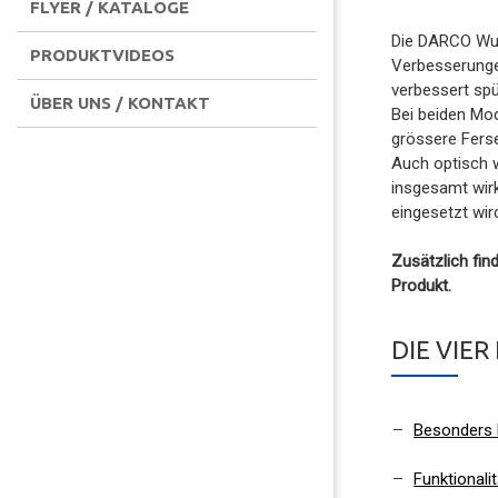
FLYER / KATALOGE
Die DARCO Wun
PRODUKTVIDEOS
Verbesserungen
verbessert spü
ÜBER UNS / KONTAKT
Bei beiden Mod
grössere Ferse
Auch optisch w
insgesamt wirk
eingesetzt wir
Zusätzlich fin
Produkt.
DIE VIE
Besonders l
Funktionali