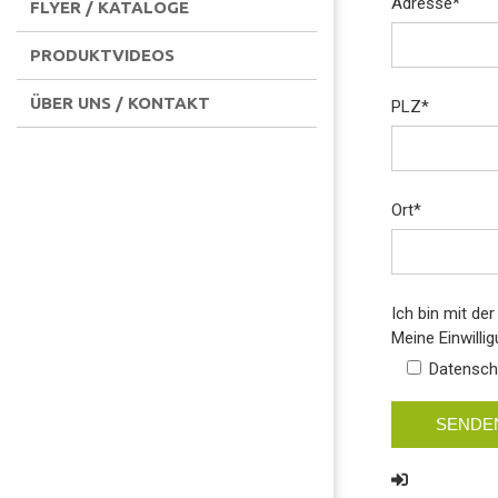
Adresse
*
FLYER / KATALOGE
PRODUKTVIDEOS
ÜBER UNS / KONTAKT
PLZ
*
Ort
*
Ich bin mit de
Meine Einwilli
Datenschu
SENDE