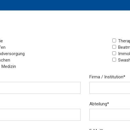
ie
Therap
fen
Beatm
dversorgung
Immob
schen
Swash
 Medizin
Firma / Institution
*
Abteilung
*