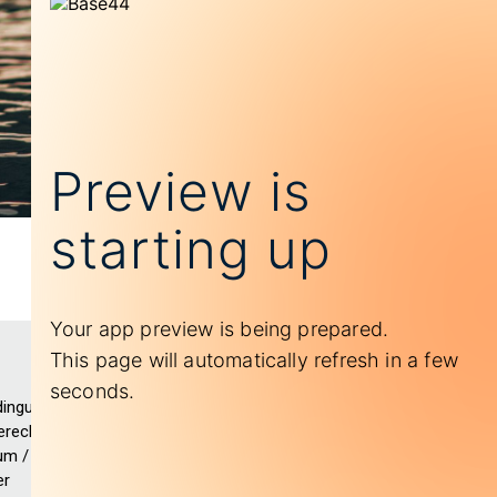
dingungen
erecht
um /
er