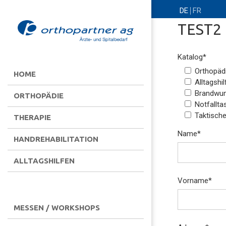
DE
FR
TEST2
Katalog
*
Orthopäd
HOME
Alltagshil
Brandwun
ORTHOPÄDIE
Notfallta
Taktische
THERAPIE
Name
*
HANDREHABILITATION
ALLTAGSHILFEN
Vorname
*
MESSEN / WORKSHOPS