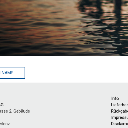
N NAME
Info
AG
Lieferbe
asse 2, Gebäude
Rückgab
Impress
erlenz
Disclaim