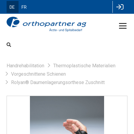
DE
FR
Handrehabilitation
Thermoplastische Materialien
Vorgeschnittene Schienen
Rolyan® Daumenlagerungsorthese Zuschnitt