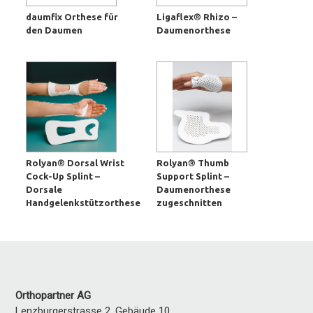
daumfix Orthese für
Ligaflex® Rhizo –
den Daumen
Daumenorthese
Rolyan® Dorsal Wrist
Rolyan® Thumb
Cock-Up Splint –
Support Splint –
Dorsale
Daumenorthese
Handgelenkstützorthese
zugeschnitten
Orthopartner AG
Lenzburgerstrasse 2, Gebäude 10