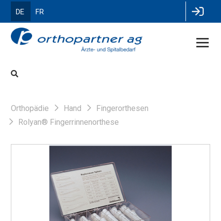
DE
FR
Orthopädie
Hand
Fingerorthesen
Rolyan® Fingerrinnenorthese