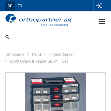
DE
FR
Orthopädie
Hand
Fingerorthesen
3pp® Oval-8® Finger Splint – Set