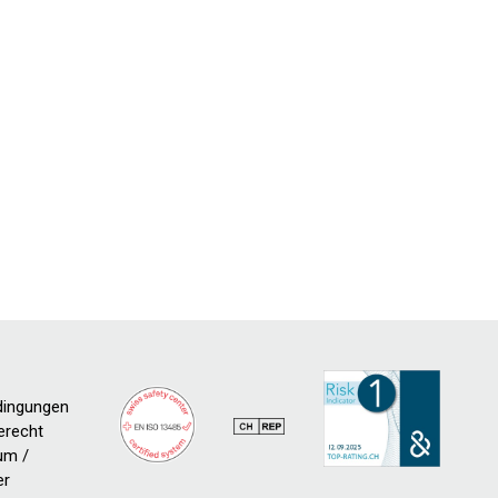
dingungen
erecht
um /
er