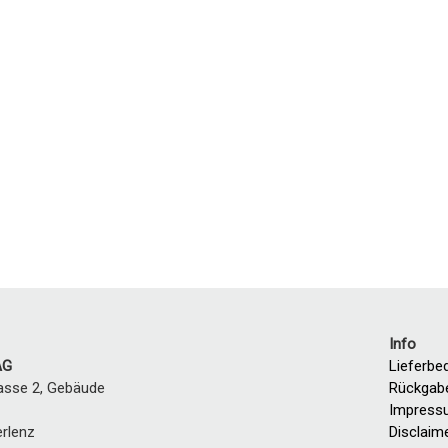
Info
AG
Lieferbe
asse 2, Gebäude
Rückgab
Impress
erlenz
Disclaim