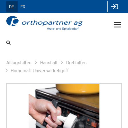
DE
FR
Alltagshilfen
Haushalt
Drehhilfen
Homecraft Universaldrehgriff