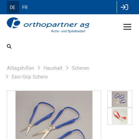
DE
FR
Alltagshilfen
Haushalt
Scheren
Easi-Grip Schere