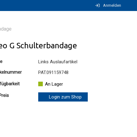
Anmelden
ndage
eo G Schulterbandage
te
Links Auslaufartikel
ikelnummer
PAT.091159748
fügbarkeit
An Lager
Preis
Login zum Shop