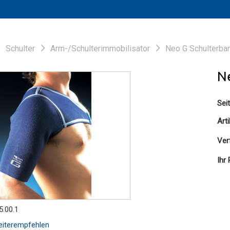
Schulter
Arm-/Schulterimmobilisator
Neo G Schulterba
N
Sei
Art
Ver
Ihr 
5.00.1
iterempfehlen