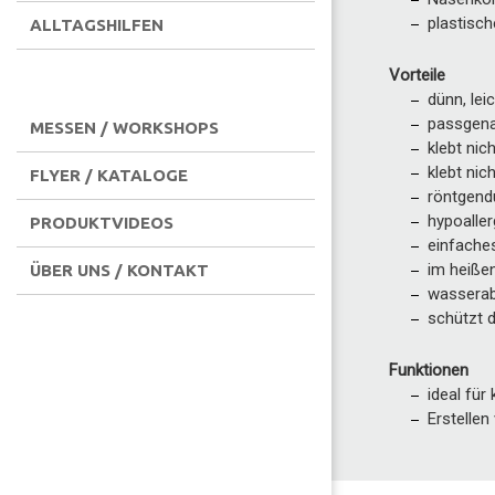
plastisch
ALLTAGSHILFEN
Vorteile
dünn, lei
passgena
MESSEN / WORKSHOPS
klebt ni
klebt nic
FLYER / KATALOGE
röntgend
hypoalle
PRODUKTVIDEOS
einfache
im heißen
ÜBER UNS / KONTAKT
wassera
schützt 
Funktionen
ideal für
Erstellen