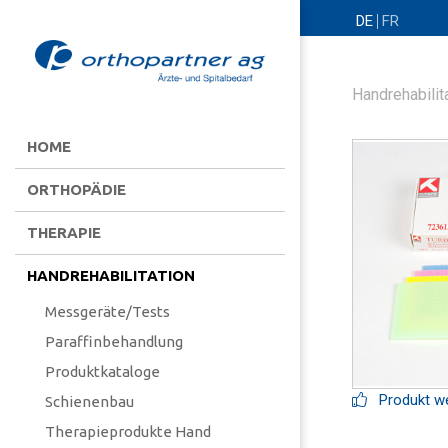
DE
FR
Handrehabilit
HOME
ORTHOPÄDIE
THERAPIE
HANDREHABILITATION
Messgeräte/Tests
Paraffinbehandlung
Produktkataloge
Produkt we
Schienenbau
Therapieprodukte Hand