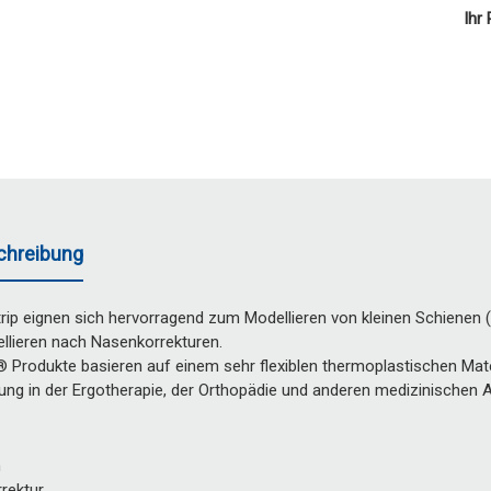
Ihr 
chreibung
ip eignen sich hervorragend zum Modellieren von kleinen Schienen (z. 
llieren nach Nasenkorrekturen.
 Produkte basieren auf einem sehr flexiblen thermoplastischen Mate
ung in der Ergotherapie, der Orthopädie und anderen medizinische
n
rektur