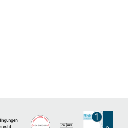
dingungen
erecht