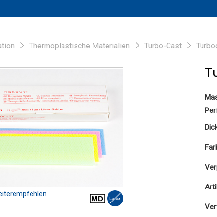
ation
Thermoplastische Materialien
Turbo-Cast
Turbo
T
Ma
Per
Dic
Far
Ver
Art
iterempfehlen
Ver