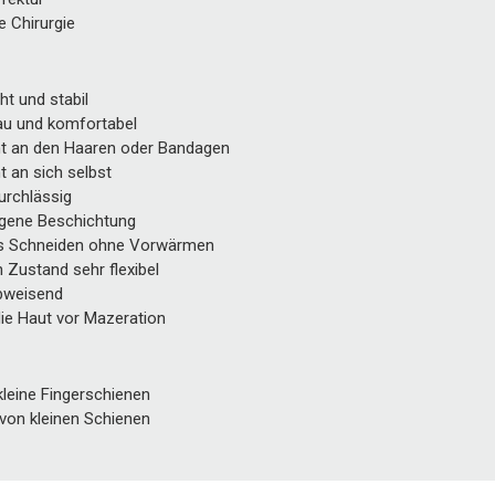
e Chirurgie
cht und stabil
u und komfortabel
cht an den Haaren oder Bandagen
ht an sich selbst
urchlässig
rgene Beschichtung
s Schneiden ohne Vorwärmen
 Zustand sehr flexibel
bweisend
die Haut vor Mazeration
 kleine Fingerschienen
 von kleinen Schienen