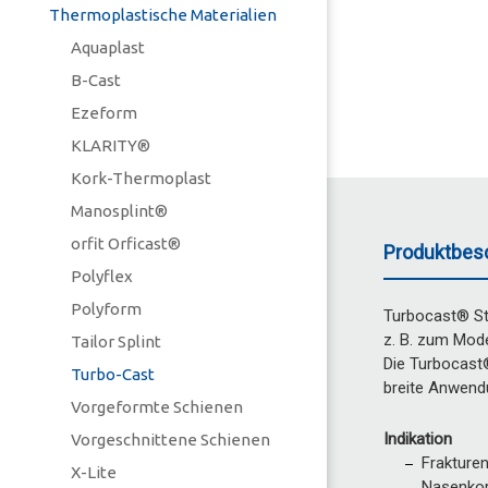
Thermoplastische Materialien
Aquaplast
B-Cast
Ezeform
KLARITY®
Kork-Thermoplast
Manosplint®
orfit Orficast®
Produktbes
Polyflex
Polyform
Turbocast® Str
z. B. zum Mode
Tailor Splint
Die Turbocast®
Turbo-Cast
breite Anwend
Vorgeformte Schienen
Indikation
Vorgeschnittene Schienen
Frakture
X-Lite
Nasenkor