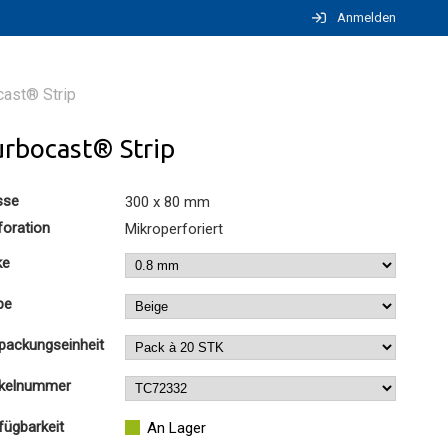
Anmelden
cast® Strip
urbocast® Strip
sse
300 x 80 mm
foration
Mikroperforiert
ke
be
packungseinheit
ikelnummer
fügbarkeit
An Lager