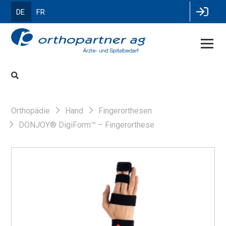
DE
FR
Orthopädie
Hand
Fingerorthesen
DONJOY® DigiForm™ – Fingerorthese