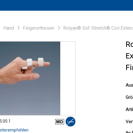
Hand
Fingerorthesen
Rolyan® Sof-Stretch® Coil Exten
Ro
Ex
F
Aus
Grö
Art
5.00.1
Ver
iterempfehlen