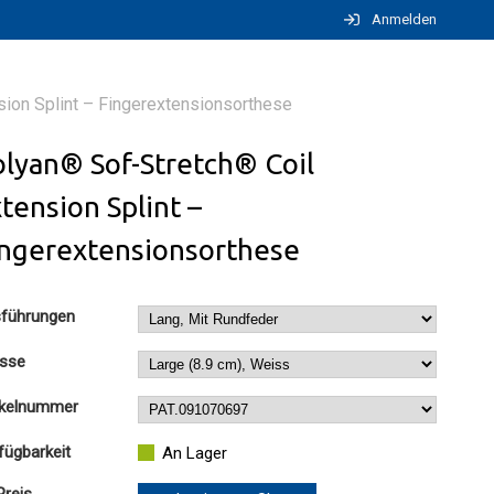
Anmelden
sion Splint – Fingerextensionsorthese
lyan® Sof-Stretch® Coil
tension Splint –
ingerextensionsorthese
führungen
sse
ikelnummer
fügbarkeit
An Lager