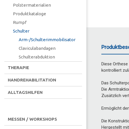
Polstermaterialien
Produktkataloge
Rumpf
Schulter
Arm-/Schulterimmobilisator
Produktbes
Claviculabandagen
Schulterabduktion
Diese Orthese 
THERAPIE
kontrolliert zul
HANDREHABILITATION
Das Schulterpo
Die Armtraktio
ALLTAGSHILFEN
Zusätzlich ver
Ermöglicht de
MESSEN / WORKSHOPS
Die Konstrukti
Hergestellt mi