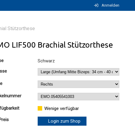
Anmelden
ial Stützorthese
MO LIF500 Brachial Stützorthese
be
Schwarz
sse
te
ikelnummer
fügbarkeit
Wenige verfügbar
Preis
Login zum Shop