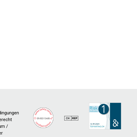
dingungen
erecht
um /
er