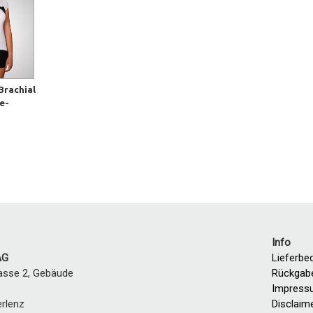
Brachial
e-
Info
AG
Lieferbe
asse 2, Gebäude
Rückgab
Impress
erlenz
Disclaim