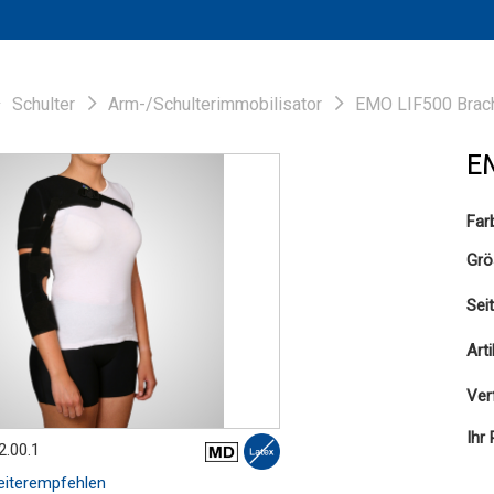
Schulter
Arm-/Schulterimmobilisator
EMO LIF500 Brach
E
Far
Grö
Sei
Art
Ver
Ihr 
2.00.1
iterempfehlen