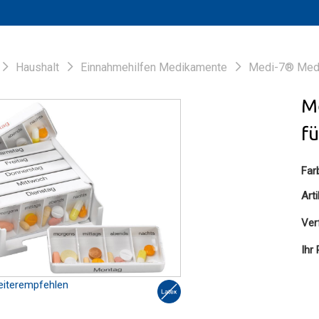
Haushalt
Einnahmehilfen Medikamente
Medi-7® Medi
M
fü
Far
Art
Ver
Ihr 
iterempfehlen