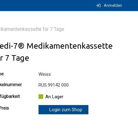
Anmelden
kamentenkassette für 7 Tage
edi-7® Medikamentenkassette
r 7 Tage
be
Weiss
ikelnummer
RUS.99142 000
fügbarkeit
An Lager
Preis
Login zum Shop