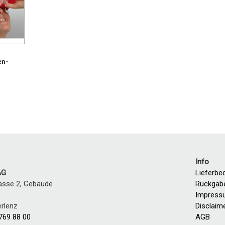
en-
Info
AG
Lieferbe
asse 2, Gebäude
Rückgab
Impress
erlenz
Disclaim
769 88 00
AGB