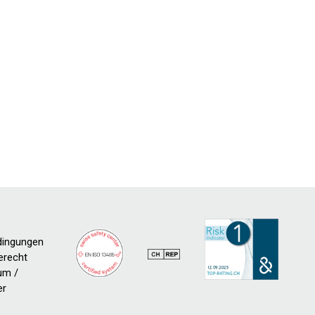
dingungen
erecht
um /
er