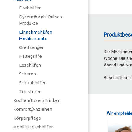
Drehhilfen
Dycem® Anti-Rutsch-
Produkte
Einnahmehilfen
Produktbes
Medikamente
Greifzangen
Der Medikamen
Haltegriffe
Woche. Die sie
Abend und Nac
Lesehilfen
Scheren
Beschriftung i
Schreibhilfen
Trittstufen
Kochen/Essen/Trinken
Komfort/Anziehen
Wir empfehle
Körperpflege
Mobilität/Gehhilfen